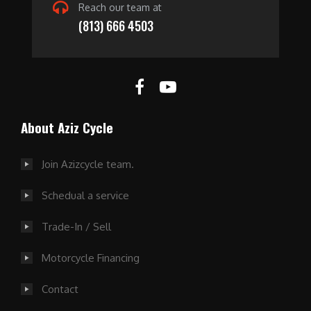
Reach our team at
(813) 666 4503
About Aziz Cycle
Join Azizcycle team.
Schedual a service
Trade-In / Sell
Motorcycle Financing
Contact